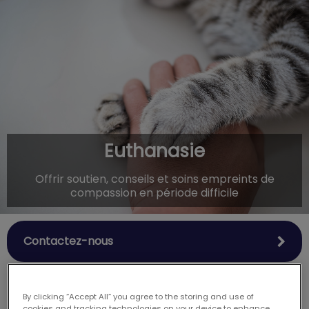
IvcPractices.HeaderNav.Search.Label
Envoyer
Euthanasie
Offrir soutien, conseils et soins empreints de
compassion en période difficile
Contactez-nous
By clicking “Accept All” you agree to the storing and use of
cookies and tracking technologies on your device to enhance