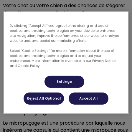
Votre chat ou votre chien a des chances de s’égarer
dès qu’il se promène à l’extérieur. Bien que nous ne
souhaitions pas qu’une telle situation se produise, il
vaut toujours mieux être bien préparé. C’est pourquoi
By clicking “Accept All” you agree to the storing and use of
cookies and tracking technologies on your device to enhance
vous lui faites porter une médaille afin d’indiquer vos
site navigation, improve the performance of our website, analyse
coordonnées aux personnes qui le retrouvent.
website use, and assist our marketing efforts.
Malheureusement, il peut arriver que votre animal
Select “Cookie Settings” for more information about the use of
perde son collier et sa médaille. Pour contrer ce
cookies and tracking technologies and to adjust your
preferences. More information is available in our Privacy Notice
problème, il existe une méthode permanente pour
and Cookie Policy.
identifier votre chat ou votre chien : le micropuçage. À
la Clinique, nous pouvons répondre à vos questions sur
Settings
le sujet et procéder à la pose d’une micropuce.
Reject All Optional
Accept All
Qu’est-ce que c’est le
micropuçage ?
Le micropuçage est une procédure par laquelle nous
insérons une capsule qui contient une micropuce sous