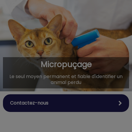
IvcPractices.HeaderNav.Search.Label
Envoyer
Micropuçage
Le seul moyen permanent et fiable d'identifier un
animal perdu
Contactez-nous